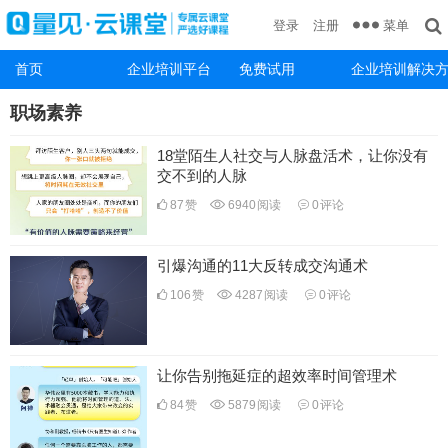
菜单
登录
注册
首页
企业培训平台
免费试用
企业培训解决
职场素养
18堂陌生人社交与人脉盘活术，让你没有
交不到的人脉
87
赞
6940
阅读
0
评论
引爆沟通的11大反转成交沟通术
106
赞
4287
阅读
0
评论
让你告别拖延症的超效率时间管理术
84
赞
5879
阅读
0
评论