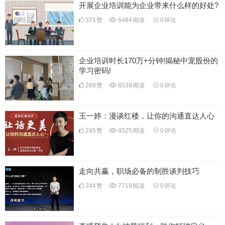
开展企业培训能为企业带来什么样的好处?
371
赞
6484
阅读
0
评论
企业培训时长170万+分钟!揭秘中宠股份的
学习密码!
269
赞
6539
阅读
0
评论
王一婷：漫谈红楼，让你的沟通直达人心
245
赞
4525
阅读
0
评论
走向共赢，职场必备的制胜谈判技巧
244
赞
7719
阅读
0
评论