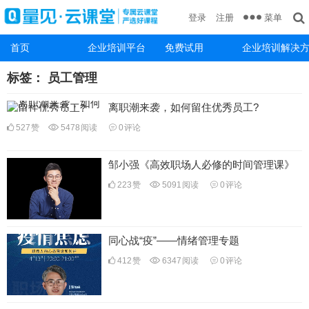
菜单
登录
注册
首页
企业培训平台
免费试用
企业培训解决
标签：
员工管理
离职潮来袭，如何留住优秀员工?
527
赞
5478
阅读
0
评论
邹小强《高效职场人必修的时间管理课》
223
赞
5091
阅读
0
评论
同心战“疫”——情绪管理专题
412
赞
6347
阅读
0
评论