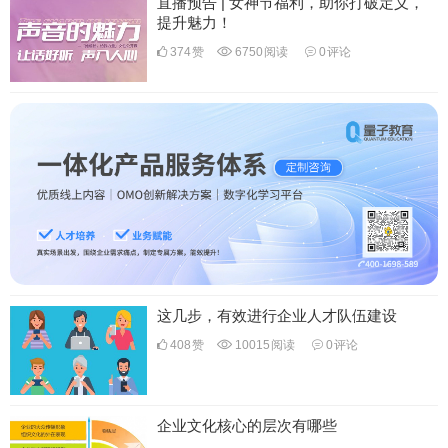
直播预告 | 女神节福利，助你打破定义，
提升魅力！
374
赞
6750
阅读
0
评论
这几步，有效进行企业人才队伍建设
408
赞
10015
阅读
0
评论
企业文化核心的层次有哪些