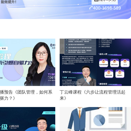
播预告《团队管理，如何系
丁云峰课程《六步让流程管理活起
驱力？》
来》