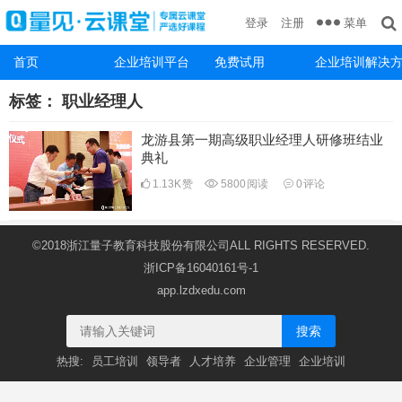
菜单
登录
注册
首页
企业培训平台
免费试用
企业培训解决
标签：
职业经理人
龙游县第一期高级职业经理人研修班结业
典礼
1.13K
赞
5800
阅读
0
评论
©2018浙江量子教育科技股份有限公司ALL RIGHTS RESERVED.
浙ICP备16040161号-1
app.lzdxedu.com
搜索
热搜:
员工培训
领导者
人才培养
企业管理
企业培训