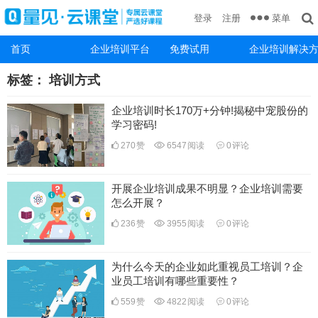
菜单
登录
注册
首页
企业培训平台
免费试用
企业培训解决
标签：
培训方式
企业培训时长170万+分钟!揭秘中宠股份的
学习密码!
270
赞
6547
阅读
0
评论
开展企业培训成果不明显？企业培训需要
怎么开展？
236
赞
3955
阅读
0
评论
为什么今天的企业如此重视员工培训？企
业员工培训有哪些重要性？
559
赞
4822
阅读
0
评论