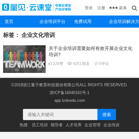
菜单
登录
注册
首页
企业培训平台
免费试用
企业培训解决
标签：
企业文化培训
关于企业培训需要如何有效开展企业文化
培训?
228
赞
4251
阅读
0
评论
©2018浙江量子教育科技股份有限公司ALL RIGHTS RESERVED.
浙ICP备16040161号-1
app.lzdxedu.com
搜索
热搜:
员工培训
领导者
人才培养
企业管理
企业培训