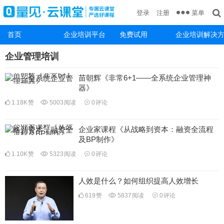
菜单
登录
注册
首页
企业培训平台
免费试用
企业培训解决
企业管理培训
苗朝辉《非常6+1——全系统企业管理神
器》
1.18K
赞
5003
阅读
0
评论
企业家课程《从战略到资本：融资全流程
及BP制作》
1.10K
赞
5323
阅读
0
评论
人效是什么？如何组织提高人效增长
619
赞
5837
阅读
0
评论