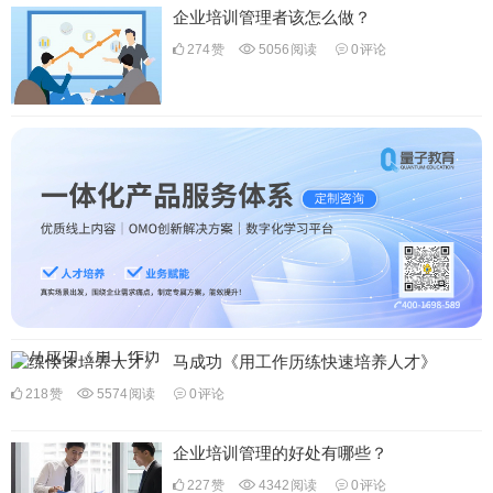
企业培训管理者该怎么做？
274
赞
5056
阅读
0
评论
马成功《用工作历练快速培养人才》
218
赞
5574
阅读
0
评论
企业培训管理的好处有哪些？
227
赞
4342
阅读
0
评论