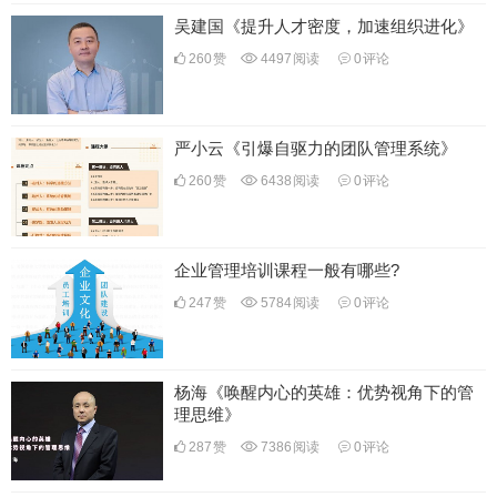
吴建国《提升人才密度，加速组织进化》
260
赞
4497
阅读
0
评论
严小云《引爆自驱力的团队管理系统》
260
赞
6438
阅读
0
评论
企业管理培训课程一般有哪些?
247
赞
5784
阅读
0
评论
杨海《唤醒内心的英雄：优势视角下的管
理思维》
287
赞
7386
阅读
0
评论