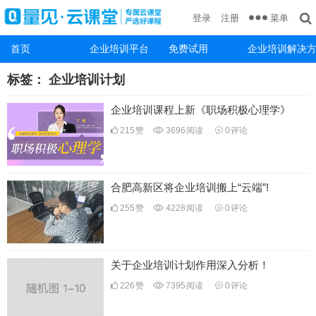
菜单
登录
注册
首页
企业培训平台
免费试用
企业培训解决
标签：
企业培训计划
企业培训课程上新《职场积极心理学》
215
赞
3696
阅读
0
评论
合肥高新区将企业培训搬上“云端”!
255
赞
4228
阅读
0
评论
关于企业培训计划作用深入分析！
226
赞
7395
阅读
0
评论